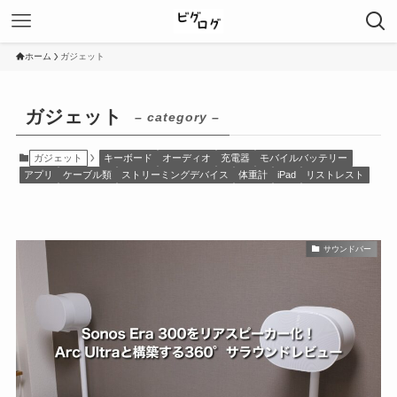
ホーム
ガジェット
ガジェット
– category –
ガジェット
キーボード
オーディオ
充電器
モバイルバッテリー
アプリ
ケーブル類
ストリーミングデバイス
体重計
iPad
リストレスト
サウンドバー